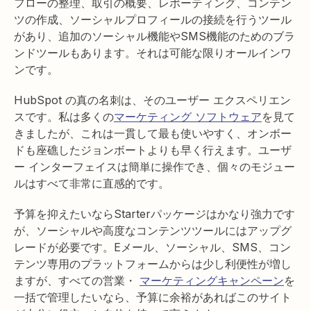
フローの整理、取引の概要、レポーティング、コンテン
ツの作成、ソーシャルプロフィールの接続を行うツール
があり、追加のソーシャル機能やSMS機能のためのブラ
ンドツールもあります。それは可能な限りオールインワ
ンです。
HubSpot の真の名刺は、そのユーザー エクスペリエン
スです。私は多くの
マーケティング ソフトウェア
を見て
きましたが、これは一貫して最も使いやすく、オンボー
ドも座礁したジョンボートよりも早く行えます。ユーザ
ー インターフェイスは簡単に操作でき、個々のモジュー
ルはすべて非常に直感的です。
予算を抑えたいならStarterパッケージはかなり強力です
が、ソーシャルや高度なコンテンツツールにはアップグ
レードが必要です。Eメール、ソーシャル、SMS、コン
テンツ専用のプラットフォームからは少し利便性が増し
ますが、すべての営業・
マーケティングキャンペーン
を
一括で管理したいなら、予算に余裕があればこのサイト