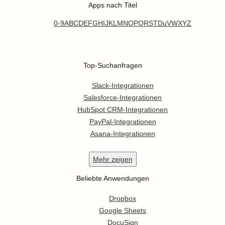
Apps nach Titel
0-9
A
B
C
D
E
F
G
H
I
J
K
L
M
N
O
P
Q
R
S
T
Du
V
W
X
Y
Z
Top-Suchanfragen
Slack-Integrationen
Salesforce-Integrationen
HubSpot CRM-Integrationen
PayPal-Integrationen
Asana-Integrationen
Mehr
zeigen
Beliebte Anwendungen
Dropbox
Google Sheets
DocuSign