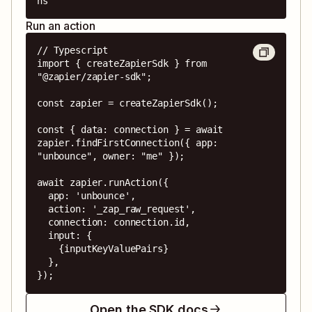
ns
Run an action
// Typescript

import { createZapierSdk } from 
"@zapier/zapier-sdk";

const zapier = createZapierSdk();

const { data: connection } = await 
zapier.findFirstConnection({ app: 
"unbounce", owner: "me" });

await zapier.runAction({

  app: 'unbounce',

  action: '_zap_raw_request',

  connection: connection.id,

  input: {

    {inputKeyValuePairs}

  },

});
Open the SDK docs