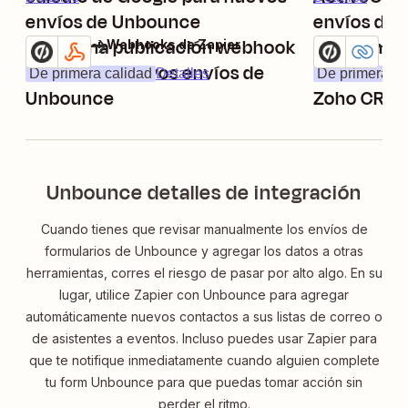
envíos de Unbounce
envíos de
Crear una publicación webhook
Añade nue
Unbounce + Webhooks de Zapier
Unbounce + Z
Pruébalo
Pruébalo
a partir de nuevos envíos de
formulario
De primera calidad
Detalles
De primera ca
Unbounce
Zoho CRM 
potenciale
Unbounce detalles de integración
Cuando tienes que revisar manualmente los envíos de
formularios de Unbounce y agregar los datos a otras
herramientas, corres el riesgo de pasar por alto algo. En su
lugar, utilice Zapier con Unbounce para agregar
automáticamente nuevos contactos a sus listas de correo o
de asistentes a eventos. Incluso puedes usar Zapier para
que te notifique inmediatamente cuando alguien complete
tu form Unbounce para que puedas tomar acción sin
perder el ritmo.