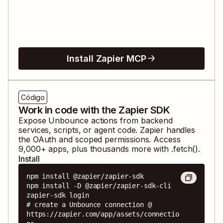
Install Zapier MCP
Código
Work in code with the Zapier SDK
Expose
Unbounce
actions from backend
services, scripts, or agent code. Zapier handles
the OAuth and scoped permissions. Access
9,000
+ apps, plus thousands more with .fetch().
Install
npm install @zapier/zapier-sdk

npm install -D @zapier/zapier-sdk-cli

zapier-sdk login

# create a Unbounce connection @ 
https://zapier.com/app/assets/connectio