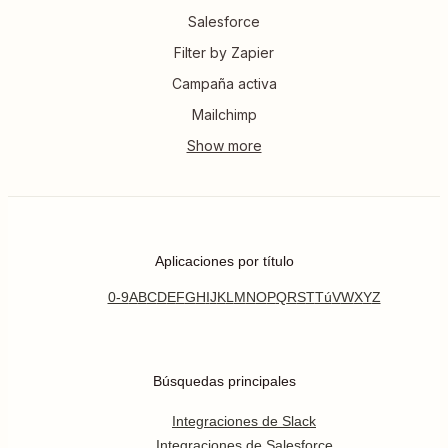
Salesforce
Filter by Zapier
Campaña activa
Mailchimp
Aplicaciones por título
0-9
A
B
C
D
E
F
G
H
I
J
K
L
M
N
O
P
Q
R
S
T
Tú
V
W
X
Y
Z
Búsquedas principales
Integraciones de Slack
Integraciones de Salesforce