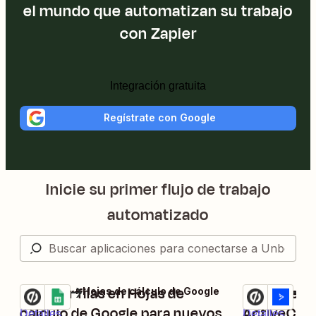
el mundo que automatizan su trabajo
con Zapier
Integración gratuita
Regístrate con Google
Inicie su primer flujo de trabajo
automatizado
Generar filas en Hojas de
Agregue su
Unbounce + Hojas de cálculo de Google
Unbounce + C
Pruébalo
Pruébalo
cálculo de Google para nuevos
ActiveCam
Detalles
Detalles