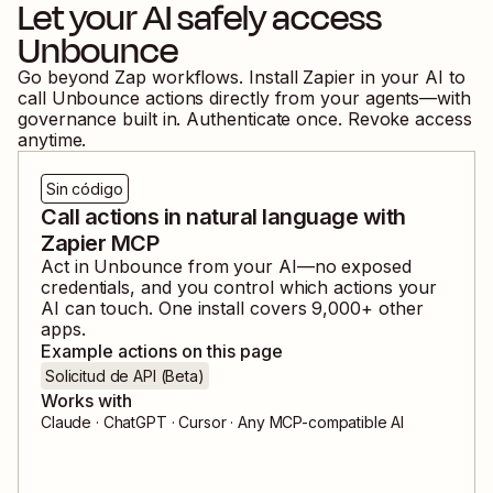
Let your AI safely access
Unbounce
Go beyond Zap workflows. Install Zapier in your AI to
call
Unbounce
actions directly from your agents—with
governance built in. Authenticate once. Revoke access
anytime.
Sin código
Call actions in natural language with
Zapier MCP
Act in
Unbounce
from your AI—no exposed
credentials, and you control which actions your
AI can touch. One install covers
9,000
+ other
apps.
Example actions on this page
Solicitud de API (Beta)
Works with
Claude · ChatGPT · Cursor · Any MCP-compatible AI