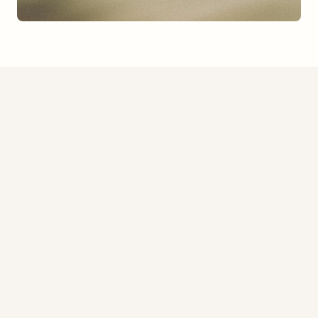
Ya alimentando 
195000+ servidores 
MCP
195,000+
Creación de servidores MCP